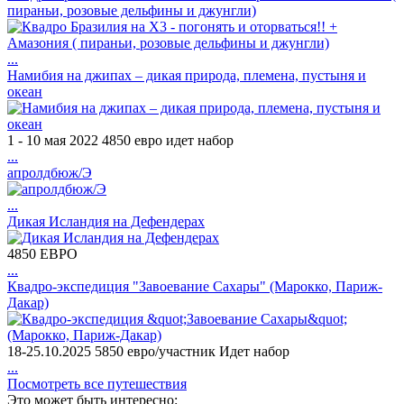
пираньи, розовые дельфины и джунгли)
...
Намибия на джипах – дикая природа, племена, пустыня и
океан
1 - 10 мая 2022 4850 евро идет набор
...
апролдбюж/Э
...
Дикая Исландия на Дефендерах
4850 ЕВРО
...
Квадро-экспедиция "Завоевание Сахары" (Марокко, Париж-
Дакар)
18-25.10.2025 5850 евро/участник Идет набор
...
Посмотреть все путешествия
Это может быть интересно: