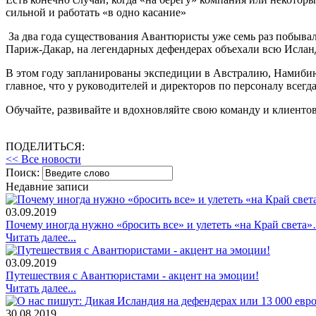
сильной и работать «в одно касание»
За два года существования Авантюристы уже семь раз побывали
Париж-Дакар, на легендарных дефендерах объехали всю Ислан
В этом году запланированы экспедиции в Австралию, Намибию
главное, что у руководителей и директоров по персоналу всег
Обучайте, развивайте и вдохновляйте свою команду и клиентов и
ПОДЕЛИТЬСЯ:
<< Все новости
Поиск:
Недавние записи
03.09.2019
Почему иногда нужно «бросить все» и улететь «на Край свет
Читать далее...
03.09.2019
Путешествия с Авантюристами - акцент на эмоции!
Читать далее...
30.08.2019