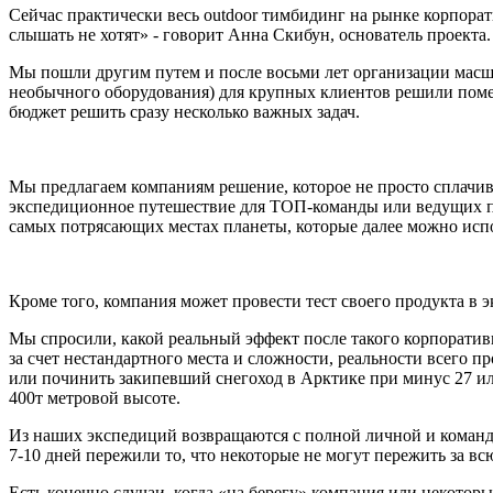
Сейчас практически весь outdoor тимбидинг на рынке корпора
слышать не хотят» - говорит Анна Скибун, основатель проекта.
Мы пошли другим путем и после восьми лет организации масшт
необычного оборудования) для крупных клиентов решили поме
бюджет решить сразу несколько важных задач.
Мы предлагаем компаниям решение, которое не просто сплачива
экспедиционное путешествие для ТОП-команды или ведущих пар
самых потрясающих местах планеты, которые далее можно исп
Кроме того, компания может провести тест своего продукта в
Мы спросили, какой реальный эффект после такого корпоратив
за счет нестандартного места и сложности, реальности всего 
или починить закипевший снегоход в Арктике при минус 27 ил
400т метровой высоте.
Из наших экспедиций возвращаются с полной личной и командн
7-10 дней пережили то, что некоторые не могут пережить за вс
Есть конечно случаи, когда «на берегу» компания или некотор