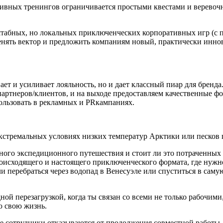
тивных тренингов ограничивается простыми квестами и веревоч
абных, но локальных приключенческих корпоративных игр (с пр
нять вектор и предложить компаниям новый, практически инно
ет и усиливает лояльность, но и дает классный пиар для бренд
тнеров/клиентов, и на выходе предоставляем качественные фот
ользовать в рекламных и PRкампаниях.
 экстремальных условиях низких температур Арктики или песков
ного экспедиционного путешествия и стоит ли это потраченных
происходящего и настоящего приключенческого формата, где нужн
и перебраться через водопад в Венесуэле или спуститься в сам
ой перезагрузкой, когда ты связан со всеми не только рабочим
ю свою жизнь.
ые сотрудники отказываются от продолжения совместной работы, 