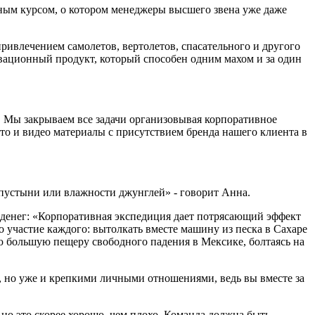
ным курсом, о котором менеджеры высшего звена уже даже
ивлечением самолетов, вертолетов, спасательного и другого
вационный продукт, который способен одним махом и за один
а. Мы закрываем все задачи организовывая корпоративное
о и видео материалы с присутствием бренда нашего клиента в
 пустыни или влажности джунглей» - говорит Анна.
 денег: «Корпоративная экспедиция дает потрясающий эффект
о участие каждого: вытолкать вместе машину из песка в Сахаре
ую большую пещеру свободного падения в Мексике, болтаясь на
и, но уже и крепкими личными отношениями, ведь вы вместе за
но это скорее хорошо, чем плохо. Команда должна быть