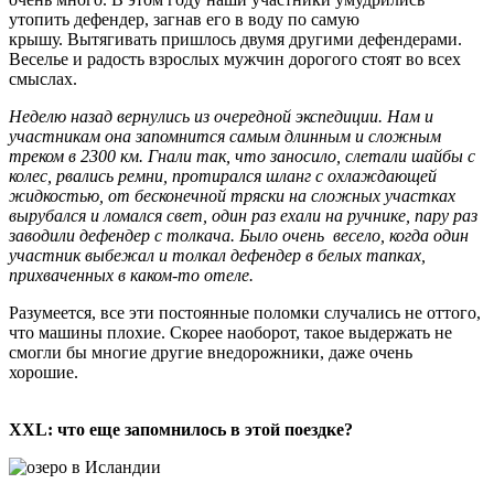
утопить дефендер, загнав его в воду по самую
крышу. Вытягивать пришлось двумя другими дефендерами.
Веселье и радость взрослых мужчин дорогого стоят во всех
смыслах.
Неделю назад вернулись из очередной экспедиции. Нам и
участникам она запомнится самым длинным и сложным
треком в 2300 км. Гнали так, что заносило, слетали шайбы с
колес, рвались ремни, протирался шланг с охлаждающей
жидкостью, от бесконечной тряски на сложных участках
вырубался и ломался свет, один раз ехали на ручнике, пару раз
заводили дефендер с толкача. Было очень весело, когда один
участник выбежал и толкал дефендер в белых тапках,
прихваченных в каком-то отеле.
Разумеется, все эти постоянные поломки случались не оттого,
что машины плохие. Скорее наоборот, такое выдержать не
смогли бы многие другие внедорожники, даже очень
хорошие.
XXL: что еще запомнилось в этой поездке?