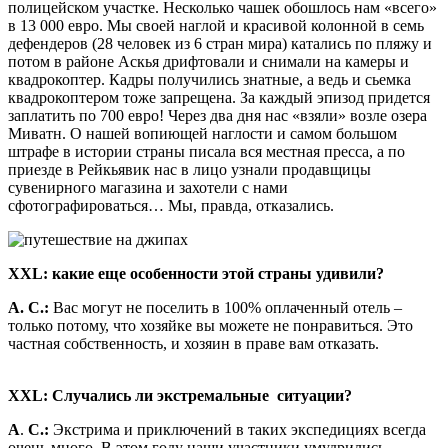
полицейском участке. Несколько чашек обошлось нам «всего»
в 13 000 евро. Мы своей наглой и красивой колонной в семь
дефендеров (28 человек из 6 стран мира) катались по пляжу и
потом в районе Аскья дрифтовали и снимали на камеры и
квадрокоптер. Кадры получились знатные, а ведь и сьемка
квадрокоптером тоже запрещена. За каждый эпизод придется
заплатить по 700 евро! Через два дня нас «взяли» возле озера
Миватн. О нашей вопиющей наглости и самом большом
штрафе в истории страны писала вся местная пресса, а по
приезде в Рейкьявик нас в лицо узнали продавщицы
сувенирного магазина и захотели с нами
сфотографироваться… Мы, правда, отказались.
XXL: какие еще особенности этой страны удивили?
А. С.:
Вас могут не поселить в 100% оплаченный отель –
только потому, что хозяйке вы можете не понравиться. Это
частная собственность, и хозяин в праве вам отказать.
XXL: Случались ли экстремальные ситуации?
А
.
С.:
Экстрима и приключений в таких экспедициях всегда
очень много. В этом году наши участники умудрились