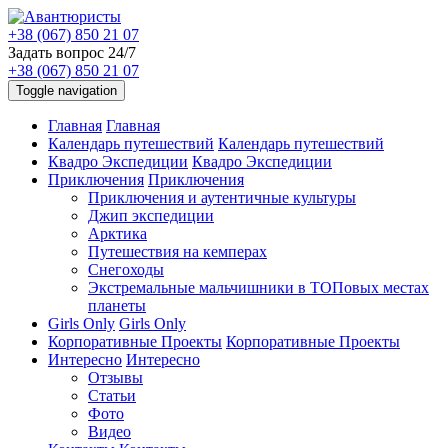
+38 (067) 850 21 07
Задать вопрос 24/7
+38 (067) 850 21 07
Toggle navigation
Главная
Главная
Календарь путешествий
Календарь путешествий
Квадро Экспедиции
Квадро Экспедиции
Приключения
Приключения
Приключения и аутентичные культуры
Джип экспедиции
Арктика
Путешествия на кемперах
Снегоходы
Экстремальные мальчишники в ТОПовых местах
планеты
Girls Only
Girls Only
Корпоративные Проекты
Корпоративные Проекты
Интересно
Интересно
Отзывы
Статьи
Фото
Видео