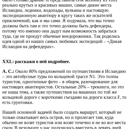
реально крутых и красивых машин, самые дикие места
Исландии, ледники, водопады, вулканы и настоящую
экспедиционную авантюру в кругу таких же искателей
приключений, как и мы сами. Я подумала, что мы точно
должны быть там и это точно должны быть дефендеры,
потому что именно они дадут нам возможность забраться
туда, где не проедут обычные внедорожники. Так родилась
идея одной из наших самых любимых экспедиций – «Дикая
Исландия на дефендерах».
XXL: расскажи о ней подробнее.
А. С.:
Около 80% предложений по путешествиям в Исландию
– это автобусные туры по кольцевой трассе N1. Это толпы
туристов, однотипные фото – в общем, разочарование для
настоящих авантюристов. Остальные 20% – трекинги, но это
не наша тема, а также путешествия на машинах по той же
кольцевой дороге с короткими съездами на дороги класса F, то
есть грунтовки.
Нашей основной задачей было создать маршрут, который не
только охватывает весь остров, но и пролегает там, куда
обычно не возят туристов или возят точечно и не во все места
сразу. В результате у нас получилось вместить в девять дней