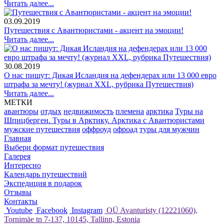
Читать далее...
03.09.2019
Путешествия с Авантюристами - акцент на эмоции!
Читать далее...
30.08.2019
О нас пишут: Дикая Исландия на дефендерах или 13 000 евро
штрафа за мечту! (журнал XXL, рубрика Путешествия)
Читать далее...
МЕТКИ
авантюры
отдых
недвижимость
племена
арктика
Туры на
Шпицберген. Туры в Арктику. Арктика с Авантюристами
мужские путешествия
оффроуд
офроад
туры для мужчин
Главная
Выбери формат путешествия
Галерея
Интересно
Календарь путешествий
Экспедиция в подарок
Отзывы
Контакты
Youtube
Facebook
Instagram
OÜ Avanturisty (12221060),
Tornimäe tn 7-137, 10145, Tallinn, Estonia