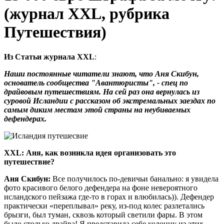
(журнал XXL, рубрика
Путешествия)
Из Статьи журнала XXL
:
Наши постоянные читатели знают, что Аня Скибун,
основатель сообщества "Авантюристы", - спец по
драйвовым путешествиям. На сей раз она вернулась из
суровой Исландии с рассказом об экстремальных заездах по
самым диким местам этой страны на неубиваемых
дефендерах.
XXL: Аня, как возникла идея организовать это
путешествие?
Аня Скибун:
Все получилось по-девичьи банально: я увидела
фото красивого белого дефендера на фоне невероятного
исландского пейзажа где-то в горах и влюбилась)). Дефендер
практически «переплывал» реку, из-под колес разлетались
брызги, был туман, сквозь который светили фары. В этом
было столько драйва! Я представила себе колонну из этих