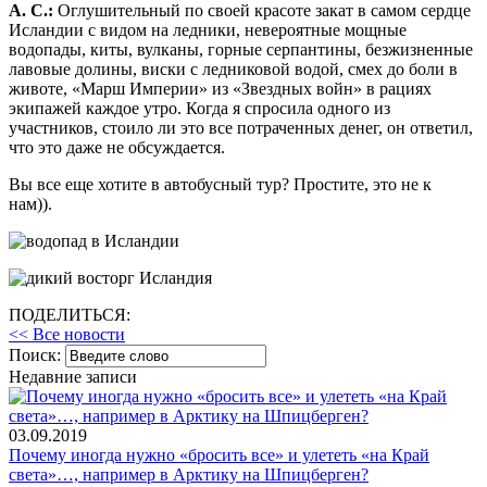
А. С.:
Оглушительный по своей красоте закат в самом сердце
Исландии с видом на ледники, невероятные мощные
водопады, киты, вулканы, горные серпантины, безжизненные
лавовые долины, виски с ледниковой водой, смех до боли в
животе, «Марш Империи» из «Звездных войн» в рациях
экипажей каждое утро. Когда я спросила одного из
участников, стоило ли это все потраченных денег, он ответил,
что это даже не обсуждается.
Вы все еще хотите в автобусный тур? Простите, это не к
нам)).
ПОДЕЛИТЬСЯ:
<< Все новости
Поиск:
Недавние записи
03.09.2019
Почему иногда нужно «бросить все» и улететь «на Край
света»…, например в Арктику на Шпицберген?