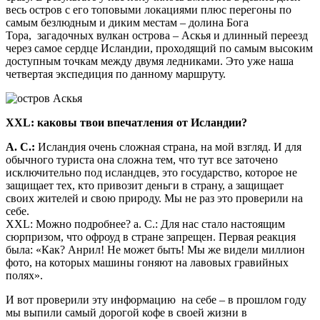
весь остров с его топовыми локациями плюс перегоны по
самым безлюдным и диким местам – долина Бога
Тора, загадочных вулкан острова – Аскья и длинный переезд
через самое сердце Исландии, проходящий по самым высоким
доступным точкам между двумя ледниками. Это уже наша
четвертая экспедиция по данному маршруту.
XXL: каковы твои впечатления от Исландии?
А. С.:
Исландия очень сложная страна, на мой взгляд. И для
обычного туриста она сложна тем, что тут все заточено
исключительно под исландцев, это государство, которое не
защищает тех, кто привозит деньги в страну, а защищает
своих жителей и свою природу. Мы не раз это проверили на
себе.
XXL: Можно подробнее? а. С.: Для нас стало настоящим
сюрпризом, что офроуд в стране запрещен. Первая реакция
была: «Как? Анрил! Не может быть! Мы же видели миллион
фото, на которых машины гоняют на лавовых гравийных
полях».
И вот проверили эту информацию на себе – в прошлом году
мы выпили самый дорогой кофе в своей жизни в